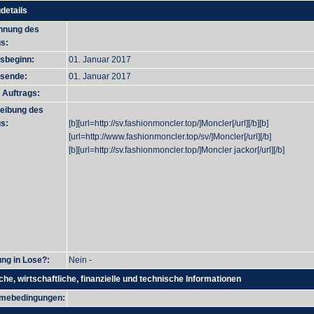
details
hnung des
s:
gsbeginn:
01. Januar 2017
gsende:
01. Januar 2017
 Auftrags:
eibung des
s:
[b][url=http://sv.fashionmoncler.top/]Moncler[/url][/b][b]
[url=http://www.fashionmoncler.top/sv/]Moncler[/url][/b]
[b][url=http://sv.fashionmoncler.top/]Moncler jackor[/url][/b]
ung in Lose?:
Nein -
che, wirtschaftliche, finanzielle und technische Informationen
hmebedingungen: