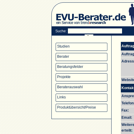
Suche:
Auftra
Studien
Auftra
Berater
Adress
Beratungsfelder
Projekte
Websit
Beraterauswahl
Kontak
Anspre
Links
Telefon
Produktübersicht/Preise
Fax:
Email:
Weiter
erteilt: