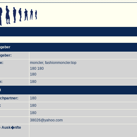
ggeber
ggeber:
e:
moncler, fashionmoncler.top
180 180
180
e:
180
t
chpartner:
180
:
180
180
38026@yahoo.com
e Ausk�nfte