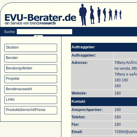
Suche:
Auftraggeber
Studien
Auftraggeber:
Berater
Adresse:
Tiffany AnÃ©i
Beratungsfelder
na venda, tif
Tiffany e saÃ
Projekte
180 180
180
Beraterauswahl
Website:
180
Links
Kontakt
Produktübersicht/Preise
Ansprechpartner:
180
Telefon:
180
Fax:
180
Email:
72894@yaho