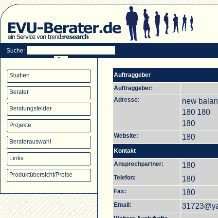
Suche:
Auftraggeber
Studien
Auftraggeber:
Berater
Adresse:
new balan
Beratungsfelder
180 180
180
Projekte
Website:
180
Beraterauswahl
Kontakt
Links
Ansprechpartner:
180
Produktübersicht/Preise
Telefon:
180
Fax:
180
Email:
31723@y