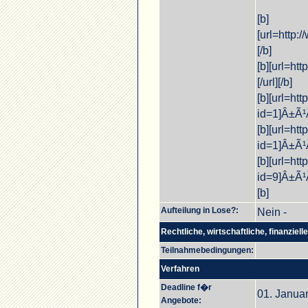
[b]
[url=http
[/b]
[b][url=h
[/url][/b]
[b][url=ht
id=1]Â±Ã¹
[b][url=ht
id=1]Â±Ã¹
[b][url=ht
id=9]Â±Ã¹
[b]
Aufteilung in Lose?:
Nein -
Rechtliche, wirtschaftliche, finanziel
Teilnahmebedingungen:
Verfahren
Deadline f�r
01. Januar
Angebote: