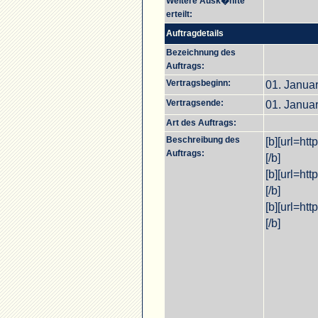
Weitere Ausk�nfte
erteilt:
Auftragdetails
Bezeichnung des
Auftrags:
Vertragsbeginn:
01. Janua
Vertragsende:
01. Janua
Art des Auftrags:
Beschreibung des
[b][url=ht
Auftrags:
[/b]
[b][url=ht
[/b]
[b][url=ht
[/b]