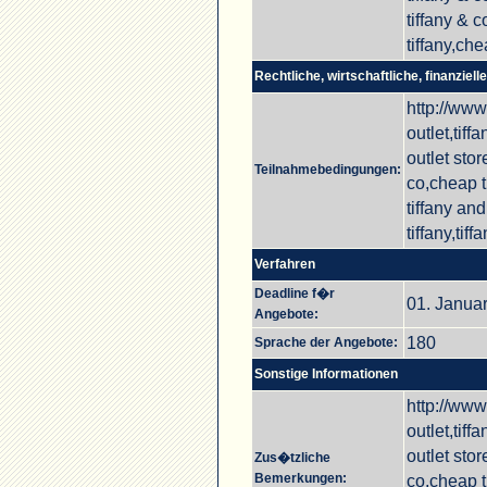
tiffany & c
tiffany,chea
Rechtliche, wirtschaftliche, finanziel
http://www.
outlet,tiff
outlet stor
Teilnahmebedingungen:
co,cheap ti
tiffany and
tiffany,tiff
Verfahren
Deadline f�r
01. Januar
Angebote:
180
Sprache der Angebote:
Sonstige Informationen
http://www.
outlet,tiff
outlet stor
Zus�tzliche
Bemerkungen:
co,cheap ti