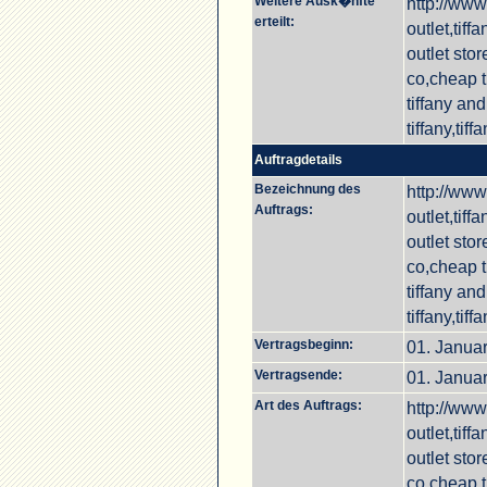
Weitere Ausk�nfte
http://www.
erteilt:
outlet,tiff
outlet stor
co,cheap ti
tiffany and
tiffany,tiff
Auftragdetails
Bezeichnung des
http://www.
Auftrags:
outlet,tiff
outlet stor
co,cheap ti
tiffany and
tiffany,tiff
Vertragsbeginn:
01. Janua
Vertragsende:
01. Janua
Art des Auftrags:
http://www.
outlet,tiff
outlet stor
co,cheap ti