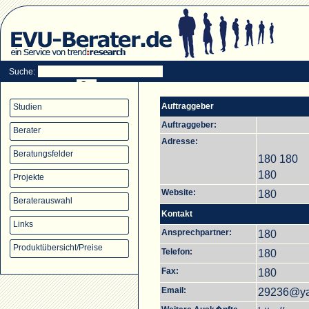
Suche:
Auftraggeber
Studien
Auftraggeber:
Berater
Adresse:
Beratungsfelder
180 180
180
Projekte
Website:
180
Beraterauswahl
Kontakt
Links
Ansprechpartner:
180
Produktübersicht/Preise
Telefon:
180
Fax:
180
Email:
29236@y