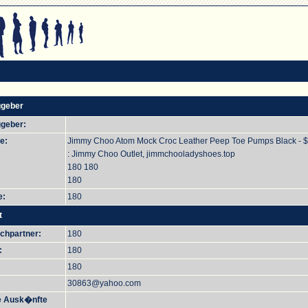
ggeber
ggeber:
e:
Jimmy Choo Atom Mock Croc Leather Peep Toe Pumps Black - 
: Jimmy Choo Outlet, jimmchooladyshoes.top
180 180
180
e:
180
t
chpartner:
180
:
180
180
30863@yahoo.com
e Ausk�nfte