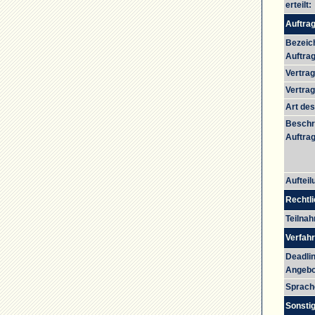
erteilt:
Auftrag
Bezeic
Auftrag
Vertra
Vertra
Art des
Beschr
Auftrag
Aufteil
Rechtli
Teilna
Verfah
Deadli
Angebo
Sprach
Sonstig