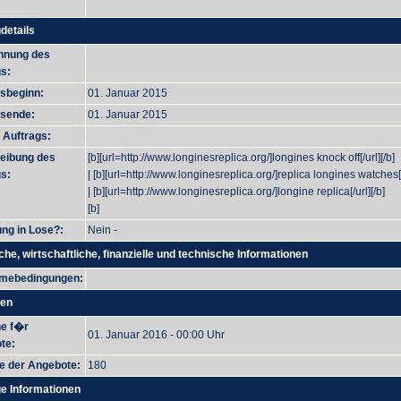
details
hnung des
s:
gsbeginn:
01. Januar 2015
gsende:
01. Januar 2015
 Auftrags:
eibung des
[b][url=http://www.longinesreplica.org/]longines knock off[/url][/b]
s:
| [b][url=http://www.longinesreplica.org/]replica longines watches[/
| [b][url=http://www.longinesreplica.org/]longine replica[/url][/b]
[b]
ung in Lose?:
Nein -
che, wirtschaftliche, finanzielle und technische Informationen
hmebedingungen:
ren
ne f�r
01. Januar 2016 - 00:00 Uhr
te:
e der Angebote:
180
e Informationen