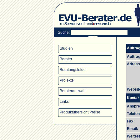
Suche:
Auftra
Studien
Auftra
Berater
Adress
Beratungsfelder
Projekte
Websit
Beraterauswahl
Kontak
Links
Anspre
Produktübersicht/Preise
Telefon
Fax:
Email:
Weiter