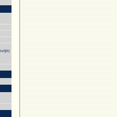
url][/b]