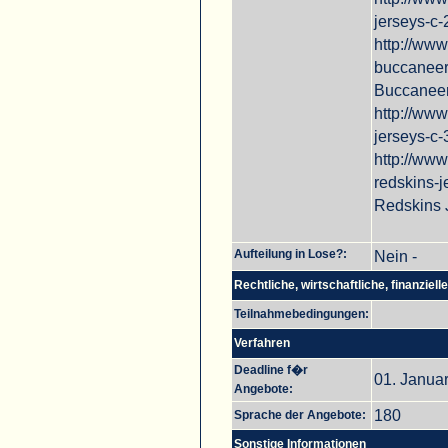
jerseys-c
http://ww
buccaneer
Buccaneer
http://ww
jerseys-c
http://ww
redskins-
Redskins 
Aufteilung in Lose?:
Nein -
Rechtliche, wirtschaftliche, finanziel
Teilnahmebedingungen:
Verfahren
Deadline f�r
01. Januar
Angebote:
180
Sprache der Angebote:
Sonstige Informationen