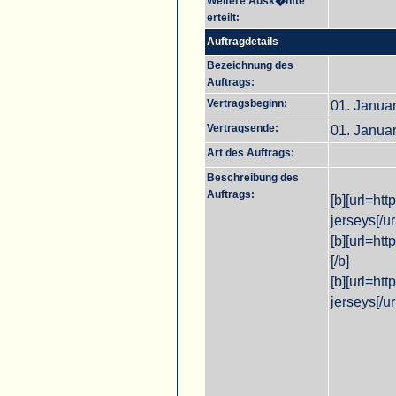
Weitere Ausk�nfte
erteilt:
Auftragdetails
Bezeichnung des
Auftrags:
Vertragsbeginn:
01. Janua
Vertragsende:
01. Janua
Art des Auftrags:
Beschreibung des
Auftrags:
[b][url=ht
jerseys[/url
[b][url=ht
[/b]
[b][url=ht
jerseys[/url