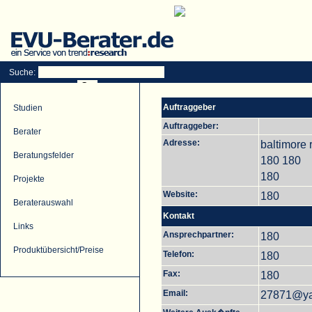
Suche:
Auftraggeber
Studien
Auftraggeber:
Berater
Adresse:
baltimore 
Beratungsfelder
180 180
180
Projekte
Website:
180
Beraterauswahl
Kontakt
Links
Ansprechpartner:
180
Produktübersicht/Preise
Telefon:
180
Fax:
180
Email:
27871@y