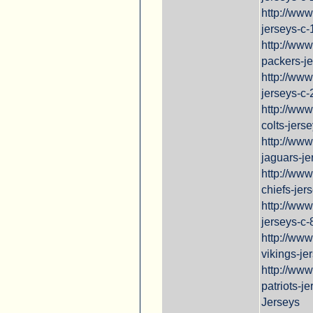
http://www
jerseys-c-
http://ww
packers-j
http://ww
jerseys-c
http://www
colts-jers
http://www
jaguars-je
http://ww
chiefs-jer
http://ww
jerseys-c-
http://ww
vikings-je
http://ww
patriots-j
Jerseys