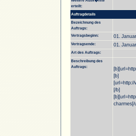
Weitere Ausk�nfte
erteilt:
Auftragdetails
Bezeichnung des
Auftrags:
Vertragsbeginn:
01. Janua
Vertragsende:
01. Janua
Art des Auftrags:
Beschreibung des
Auftrags:
[b][url=ht
[b]
[url=http:
[/b]
[b][url=ht
charmes[/ur