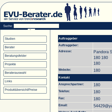
Suche:
Auftraggeber
Studien
Auftraggeber:
Berater
Adresse:
Pandora St
Beratungsfelder
180 180
180
Projekte
Website:
180
Beraterauswahl
Kontakt
Links
Ansprechpartner:
180
Produktübersicht/Preise
Telefon:
180
Fax:
180
Email:
54429@y