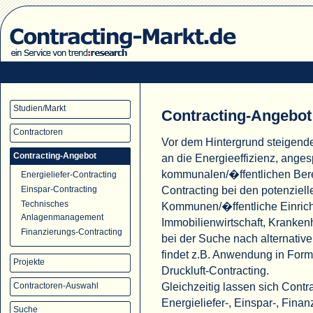
Studien/Markt
Contracting-Angebot
Contractoren
Vor dem Hintergrund steigend
Contracting-Angebot
an die Energieeffizienz, ange
kommunalen/�ffentlichen Ber
Energieliefer-Contracting
Contracting bei den potenziell
Einspar-Contracting
Technisches
Kommunen/�ffentliche Einric
Anlagenmanagement
Immobilienwirtschaft, Krank
Finanzierungs-Contracting
bei der Suche nach alternati
findet z.B. Anwendung in For
Projekte
Druckluft-Contracting.
Gleichzeitig lassen sich Cont
Contractoren-Auswahl
Energieliefer-, Einspar-, Fina
Suche