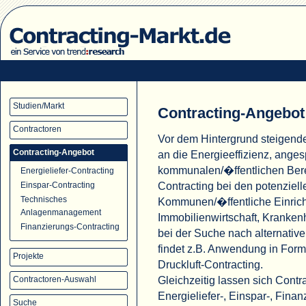
Studien/Markt
Contracting-Angebot
Contractoren
Vor dem Hintergrund steigend
Contracting-Angebot
an die Energieeffizienz, ange
kommunalen/�ffentlichen Ber
Energieliefer-Contracting
Contracting bei den potenziell
Einspar-Contracting
Technisches
Kommunen/�ffentliche Einric
Anlagenmanagement
Immobilienwirtschaft, Krank
Finanzierungs-Contracting
bei der Suche nach alternati
findet z.B. Anwendung in For
Projekte
Druckluft-Contracting.
Gleichzeitig lassen sich Cont
Contractoren-Auswahl
Energieliefer-, Einspar-, Fina
Suche