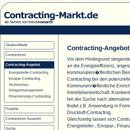
Studien/Markt
Contracting-Angebot
Contractoren
Vor dem Hintergrund steigend
Contracting-Angebot
an die Energieeffizienz, ange
kommunalen/�ffentlichen Ber
Energieliefer-Contracting
Contracting bei den potenziell
Einspar-Contracting
Technisches
Kommunen/�ffentliche Einric
Anlagenmanagement
Immobilienwirtschaft, Krank
Finanzierungs-Contracting
bei der Suche nach alternati
findet z.B. Anwendung in For
Projekte
Druckluft-Contracting.
Gleichzeitig lassen sich Cont
Contractoren-Auswahl
Energieliefer-, Einspar-, Fina
Suche