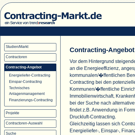
Studien/Markt
Contracting-Angebot
Contractoren
Vor dem Hintergrund steigend
Contracting-Angebot
an die Energieeffizienz, ange
kommunalen/�ffentlichen Ber
Energieliefer-Contracting
Contracting bei den potenziell
Einspar-Contracting
Technisches
Kommunen/�ffentliche Einric
Anlagenmanagement
Immobilienwirtschaft, Krank
Finanzierungs-Contracting
bei der Suche nach alternati
findet z.B. Anwendung in For
Projekte
Druckluft-Contracting.
Gleichzeitig lassen sich Cont
Contractoren-Auswahl
Energieliefer-, Einspar-, Fina
Suche