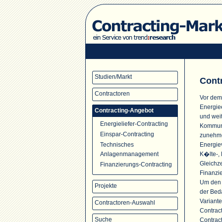
Studien/Markt
Cont
Contractoren
Vor dem
Energie
Contracting-Angebot
und wei
Energieliefer-Contracting
Kommune
Einspar-Contracting
zunehme
Energie
Technisches
K�lte-, 
Anlagenmanagement
Gleichze
Finanzierungs-Contracting
Finanzi
Um den s
Projekte
der Bed
Variante
Contractoren-Auswahl
Contrac
Suche
Contrac