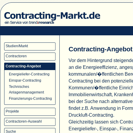
Studien/Markt
Contracting-Angebot
Contractoren
Vor dem Hintergrund steigend
Contracting-Angebot
an die Energieeffizienz, ange
kommunalen/�ffentlichen Ber
Energieliefer-Contracting
Contracting bei den potenziell
Einspar-Contracting
Technisches
Kommunen/�ffentliche Einric
Anlagenmanagement
Immobilienwirtschaft, Krank
Finanzierungs-Contracting
bei der Suche nach alternati
findet z.B. Anwendung in For
Projekte
Druckluft-Contracting.
Gleichzeitig lassen sich Cont
Contractoren-Auswahl
Energieliefer-, Einspar-, Fina
Suche