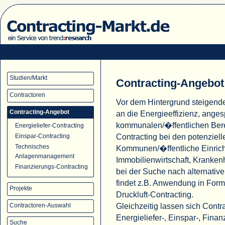
Studien/Markt
Contracting-Angebot
Contractoren
Vor dem Hintergrund steigend
Contracting-Angebot
an die Energieeffizienz, ange
kommunalen/�ffentlichen Ber
Energieliefer-Contracting
Contracting bei den potenziell
Einspar-Contracting
Technisches
Kommunen/�ffentliche Einric
Anlagenmanagement
Immobilienwirtschaft, Krank
Finanzierungs-Contracting
bei der Suche nach alternati
findet z.B. Anwendung in For
Projekte
Druckluft-Contracting.
Gleichzeitig lassen sich Cont
Contractoren-Auswahl
Energieliefer-, Einspar-, Fina
Suche