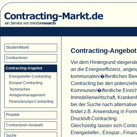
Studien/Markt
Contracting-Angebot
Contractoren
Vor dem Hintergrund steigend
Contracting-Angebot
an die Energieeffizienz, ange
kommunalen/�ffentlichen Ber
Energieliefer-Contracting
Contracting bei den potenziell
Einspar-Contracting
Technisches
Kommunen/�ffentliche Einric
Anlagenmanagement
Immobilienwirtschaft, Krank
Finanzierungs-Contracting
bei der Suche nach alternati
findet z.B. Anwendung in For
Projekte
Druckluft-Contracting.
Gleichzeitig lassen sich Cont
Contractoren-Auswahl
Energieliefer-, Einspar-, Fina
Suche