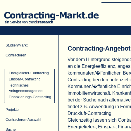
Studien/Markt
Contracting-Angebot
Contractoren
Vor dem Hintergrund steigend
Contracting-Angebot
an die Energieeffizienz, ange
kommunalen/�ffentlichen Ber
Energieliefer-Contracting
Contracting bei den potenziell
Einspar-Contracting
Technisches
Kommunen/�ffentliche Einric
Anlagenmanagement
Immobilienwirtschaft, Krank
Finanzierungs-Contracting
bei der Suche nach alternati
findet z.B. Anwendung in For
Projekte
Druckluft-Contracting.
Gleichzeitig lassen sich Cont
Contractoren-Auswahl
Energieliefer-, Einspar-, Fina
Suche