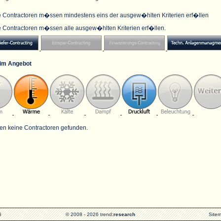
e Contractoren m�ssen mindestens eins der ausgew�hlten Kriterien erf�llen
e Contractoren m�ssen alle ausgew�hlten Kriterien erf�llen.
im Angebot
en keine Contractoren gefunden.
6
© 2008 - 2026 trend
:
research
Site