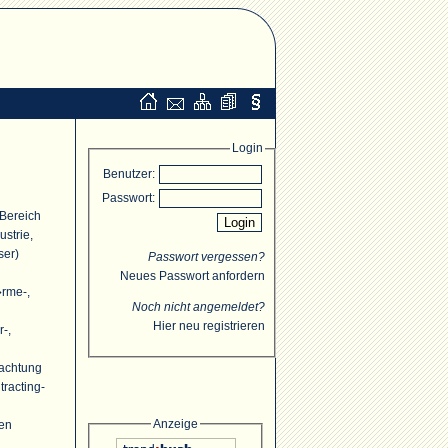
Login
Benutzer:
Passwort:
 Bereich
strie,
ser)
Passwort vergessen?
Neues Passwort anfordern
�rme-,
Noch nicht angemeldet?
Hier neu registrieren
r-,
rachtung
racting-
Anzeige
ten