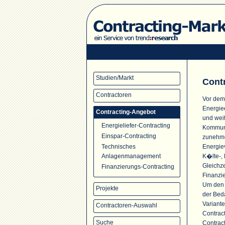
Studien/Markt
Cont
Contractoren
Vor dem
Energie
Contracting-Angebot
und wei
Energieliefer-Contracting
Kommune
Einspar-Contracting
zunehme
Energie
Technisches
K�lte-, 
Anlagenmanagement
Gleichze
Finanzierungs-Contracting
Finanzi
Um den s
Projekte
der Bed
Variante
Contractoren-Auswahl
Contrac
Suche
Contrac