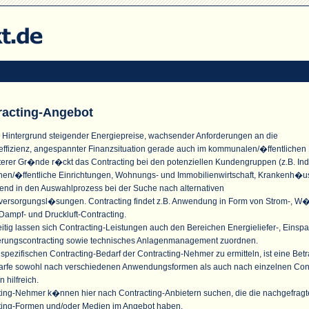
racting-Angebot
 Hintergrund steigender Energiepreise, wachsender Anforderungen an die
effizienz, angespannter Finanzsituation gerade auch im kommunalen/�ffentlichen
terer Gr�nde r�ckt das Contracting bei den potenziellen Kundengruppen (z.B. Indu
n/�ffentliche Einrichtungen, Wohnungs- und Immobilienwirtschaft, Krankenh�u
nd in den Auswahlprozess bei der Suche nach alternativen
versorgungsl�sungen. Contracting findet z.B. Anwendung in Form von Strom-, W
Dampf- und Druckluft-Contracting.
itig lassen sich Contracting-Leistungen auch den Bereichen Energieliefer-, Einspa
erungscontracting sowie technisches Anlagenmanagement zuordnen.
pezifischen Contracting-Bedarf der Contracting-Nehmer zu ermitteln, ist eine Bet
arfe sowohl nach verschiedenen Anwendungsformen als auch nach einzelnen Cont
n hilfreich.
ting-Nehmer k�nnen hier nach Contracting-Anbietern suchen, die die nachgefrag
ting-Formen und/oder Medien im Angebot haben.