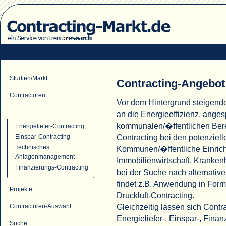
Studien/Markt
Contracting-Angebot
Contractoren
Vor dem Hintergrund steigend
Contracting-Angebot
an die Energieeffizienz, ange
kommunalen/�ffentlichen Ber
Energieliefer-Contracting
Contracting bei den potenziell
Einspar-Contracting
Technisches
Kommunen/�ffentliche Einric
Anlagenmanagement
Immobilienwirtschaft, Krank
Finanzierungs-Contracting
bei der Suche nach alternati
findet z.B. Anwendung in For
Projekte
Druckluft-Contracting.
Gleichzeitig lassen sich Cont
Contractoren-Auswahl
Energieliefer-, Einspar-, Fina
Suche