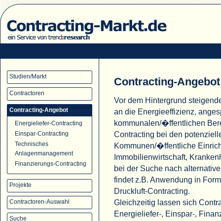
Studien/Markt
Contracting-Angebot
Contractoren
Vor dem Hintergrund steigend
Contracting-Angebot
an die Energieeffizienz, ange
kommunalen/�ffentlichen Ber
Energieliefer-Contracting
Contracting bei den potenziell
Einspar-Contracting
Technisches
Kommunen/�ffentliche Einric
Anlagenmanagement
Immobilienwirtschaft, Krank
Finanzierungs-Contracting
bei der Suche nach alternati
findet z.B. Anwendung in For
Projekte
Druckluft-Contracting.
Gleichzeitig lassen sich Cont
Contractoren-Auswahl
Energieliefer-, Einspar-, Fina
Suche