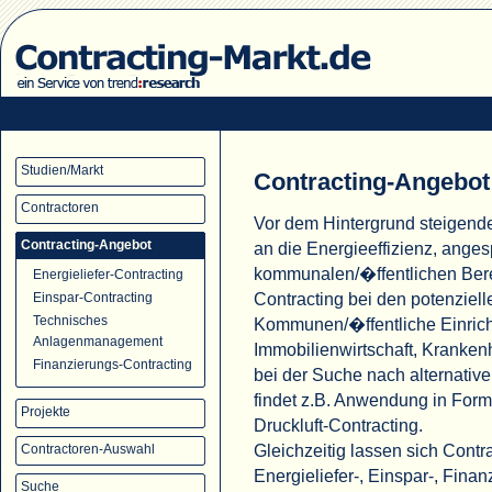
Studien/Markt
Contracting-Angebot
Contractoren
Vor dem Hintergrund steigend
Contracting-Angebot
an die Energieeffizienz, ange
kommunalen/�ffentlichen Ber
Energieliefer-Contracting
Contracting bei den potenziell
Einspar-Contracting
Technisches
Kommunen/�ffentliche Einric
Anlagenmanagement
Immobilienwirtschaft, Krank
Finanzierungs-Contracting
bei der Suche nach alternati
findet z.B. Anwendung in For
Projekte
Druckluft-Contracting.
Gleichzeitig lassen sich Cont
Contractoren-Auswahl
Energieliefer-, Einspar-, Fina
Suche