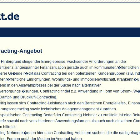
racting-Angebot
 Hintergrund steigender Energiepreise, wachsender Anforderungen an die
effizienz, angespannter Finanzsituation gerade auch im kommunalen/�ffentlichen
terer Gr�nde r�ckt das Contracting bei den potenziellen Kundengruppen (z.B. Indu
n/�ffentliche Einrichtungen, Wohnungs- und Immobilienwirtschaft, Krankenh�u
nd in den Auswahlprozess bei der Suche nach alternativen
versorgungsl�sungen. Contracting findet z.B. Anwendung in Form von Strom-, W
Dampf- und Druckluft-Contracting.
itig lassen sich Contracting-Leistungen auch den Bereichen Energieliefer-, Einspa
erungscontracting sowie technisches Anlagenmanagement zuordnen.
pezifischen Contracting-Bedarf der Contracting-Nehmer zu ermitteln, ist eine Bet
arfe sowohl nach verschiedenen Anwendungsformen als auch nach einzelnen Cont
n hilfreich.
ting-Nehmer k�nnen hier nach Contracting-Anbietern suchen, die die nachgefrag
ting-Formen und/oder Medien im Angebot haben.