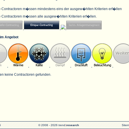
e Contractoren m�ssen mindestens eins der ausgew�hlten Kriterien erf�llen
e Contractoren m�ssen alle ausgew�hlten Kriterien erf�llen.
im Angebot
en keine Contractoren gefunden.
6
© 2008 - 2026 trend
:
research
Site