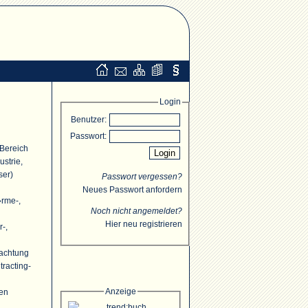
Login
Benutzer:
Passwort:
 Bereich
strie,
ser)
Passwort vergessen?
Neues Passwort anfordern
�rme-,
Noch nicht angemeldet?
Hier neu registrieren
r-,
rachtung
racting-
Anzeige
ten