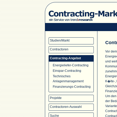
Studien/Markt
Cont
Contractoren
Vor dem
Energie
Contracting-Angebot
und wei
Energieliefer-Contracting
Kommune
Einspar-Contracting
zunehme
Energie
Technisches
K�lte-, 
Anlagenmanagement
Gleichze
Finanzierungs-Contracting
Finanzi
Um den s
Projekte
der Bed
Variante
Contractoren-Auswahl
Contrac
Suche
Contrac