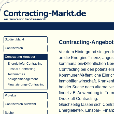
Studien/Markt
Contracting-Angebot
Contractoren
Vor dem Hintergrund steigend
Contracting-Angebot
an die Energieeffizienz, ange
kommunalen/�ffentlichen Ber
Energieliefer-Contracting
Contracting bei den potenziell
Einspar-Contracting
Technisches
Kommunen/�ffentliche Einric
Anlagenmanagement
Immobilienwirtschaft, Krank
Finanzierungs-Contracting
bei der Suche nach alternati
findet z.B. Anwendung in For
Projekte
Druckluft-Contracting.
Gleichzeitig lassen sich Cont
Contractoren-Auswahl
Energieliefer-, Einspar-, Fina
Suche