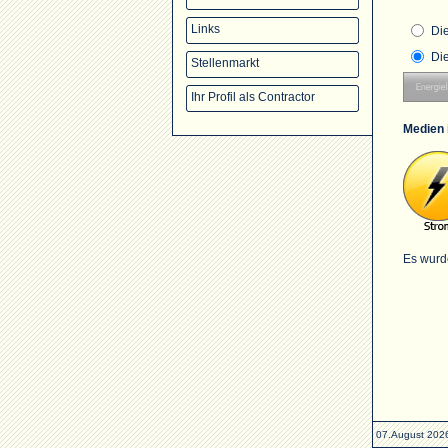
Links
Di
Di
Stellenmarkt
Ihr Profil als Contractor
Medien 
Es wurd
07.August 202