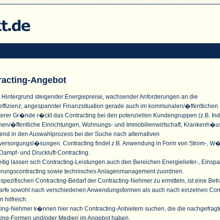
racting-Angebot
 Hintergrund steigender Energiepreise, wachsender Anforderungen an die
effizienz, angespannter Finanzsituation gerade auch im kommunalen/�ffentlichen
terer Gr�nde r�ckt das Contracting bei den potenziellen Kundengruppen (z.B. Indu
n/�ffentliche Einrichtungen, Wohnungs- und Immobilienwirtschaft, Krankenh�u
nd in den Auswahlprozess bei der Suche nach alternativen
versorgungsl�sungen. Contracting findet z.B. Anwendung in Form von Strom-, W
Dampf- und Druckluft-Contracting.
itig lassen sich Contracting-Leistungen auch den Bereichen Energieliefer-, Einspa
erungscontracting sowie technisches Anlagenmanagement zuordnen.
pezifischen Contracting-Bedarf der Contracting-Nehmer zu ermitteln, ist eine Bet
arfe sowohl nach verschiedenen Anwendungsformen als auch nach einzelnen Cont
n hilfreich.
ting-Nehmer k�nnen hier nach Contracting-Anbietern suchen, die die nachgefrag
ting-Formen und/oder Medien im Angebot haben.