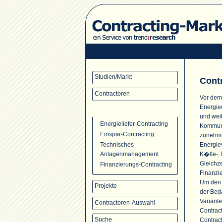
Studien/Markt
Cont
Contractoren
Vor dem
Energie
Contracting-Angebot
und wei
Energieliefer-Contracting
Kommune
Einspar-Contracting
zunehme
Energie
Technisches
K�lte-, 
Anlagenmanagement
Gleichze
Finanzierungs-Contracting
Finanzi
Um den s
Projekte
der Bed
Variante
Contractoren-Auswahl
Contrac
Suche
Contrac