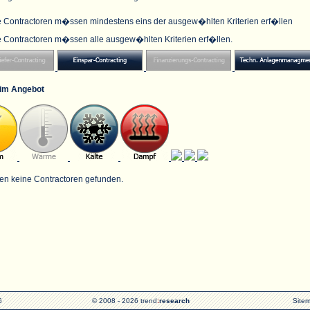
e Contractoren m�ssen mindestens eins der ausgew�hlten Kriterien erf�llen
e Contractoren m�ssen alle ausgew�hlten Kriterien erf�llen.
im Angebot
en keine Contractoren gefunden.
6
© 2008 - 2026 trend
:
research
Site