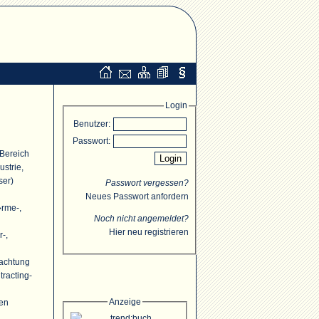
Login
Benutzer:
Passwort:
 Bereich
strie,
ser)
Passwort vergessen?
Neues Passwort anfordern
�rme-,
Noch nicht angemeldet?
Hier neu registrieren
r-,
rachtung
racting-
Anzeige
ten