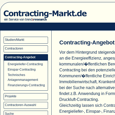
Studien/Markt
Contracting-Angebot
Contractoren
Vor dem Hintergrund steigend
Contracting-Angebot
an die Energieeffizienz, ange
kommunalen/�ffentlichen Ber
Energieliefer-Contracting
Contracting bei den potenziell
Einspar-Contracting
Technisches
Kommunen/�ffentliche Einric
Anlagenmanagement
Immobilienwirtschaft, Krank
Finanzierungs-Contracting
bei der Suche nach alternati
findet z.B. Anwendung in For
Projekte
Druckluft-Contracting.
Gleichzeitig lassen sich Cont
Contractoren-Auswahl
Energieliefer-, Einspar-, Fina
Suche