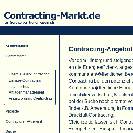
Studien/Markt
Contracting-Angebot
Contractoren
Vor dem Hintergrund steigend
Contracting-Angebot
an die Energieeffizienz, ange
kommunalen/�ffentlichen Ber
Energieliefer-Contracting
Contracting bei den potenziell
Einspar-Contracting
Technisches
Kommunen/�ffentliche Einric
Anlagenmanagement
Immobilienwirtschaft, Krank
Finanzierungs-Contracting
bei der Suche nach alternati
findet z.B. Anwendung in For
Projekte
Druckluft-Contracting.
Gleichzeitig lassen sich Cont
Contractoren-Auswahl
Energieliefer-, Einspar-, Fina
Suche