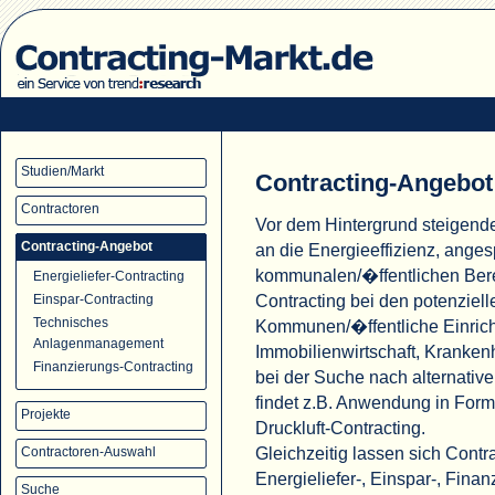
Studien/Markt
Contracting-Angebot
Contractoren
Vor dem Hintergrund steigend
Contracting-Angebot
an die Energieeffizienz, ange
kommunalen/�ffentlichen Ber
Energieliefer-Contracting
Contracting bei den potenziell
Einspar-Contracting
Technisches
Kommunen/�ffentliche Einric
Anlagenmanagement
Immobilienwirtschaft, Krank
Finanzierungs-Contracting
bei der Suche nach alternati
findet z.B. Anwendung in For
Projekte
Druckluft-Contracting.
Gleichzeitig lassen sich Cont
Contractoren-Auswahl
Energieliefer-, Einspar-, Fina
Suche