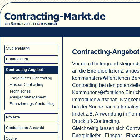
Studien/Markt
Contracting-Angebot
Contractoren
Vor dem Hintergrund steigend
Contracting-Angebot
an die Energieeffizienz, ange
kommunalen/�ffentlichen Ber
Energieliefer-Contracting
Contracting bei den potenziell
Einspar-Contracting
Technisches
Kommunen/�ffentliche Einric
Anlagenmanagement
Immobilienwirtschaft, Krank
Finanzierungs-Contracting
bei der Suche nach alternati
findet z.B. Anwendung in For
Projekte
Druckluft-Contracting.
Gleichzeitig lassen sich Cont
Contractoren-Auswahl
Energieliefer-, Einspar-, Fina
Suche