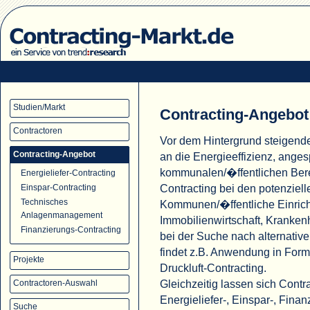
Studien/Markt
Contracting-Angebot
Contractoren
Vor dem Hintergrund steigend
Contracting-Angebot
an die Energieeffizienz, ange
kommunalen/�ffentlichen Ber
Energieliefer-Contracting
Contracting bei den potenziell
Einspar-Contracting
Technisches
Kommunen/�ffentliche Einric
Anlagenmanagement
Immobilienwirtschaft, Krank
Finanzierungs-Contracting
bei der Suche nach alternati
findet z.B. Anwendung in For
Projekte
Druckluft-Contracting.
Gleichzeitig lassen sich Cont
Contractoren-Auswahl
Energieliefer-, Einspar-, Fina
Suche