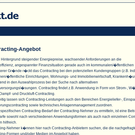
racting-Angebot
 Hintergrund steigender Energiepreise, wachsender Anforderungen an die
effizienz, angespannter Finanzsituation gerade auch im kommunalen/�ffentlichen
terer Gr�nde r�ckt das Contracting bei den potenziellen Kundengruppen (z.B. Indu
n/�ffentliche Einrichtungen, Wohnungs- und Immobilienwirtschaft, Krankenh�u
nd in den Auswahlprozess bei der Suche nach alternativen
versorgungsl�sungen. Contracting findet z.B. Anwendung in Form von Strom-, W
Dampf- und Druckluft-Contracting.
itig lassen sich Contracting-Leistungen auch den Bereichen Energieliefer-, Einspa
erungscontracting sowie technisches Anlagenmanagement zuordnen.
pezifischen Contracting-Bedarf der Contracting-Nehmer zu ermitteln, ist eine Bet
arfe sowohl nach verschiedenen Anwendungsformen als auch nach einzelnen Cont
n hilfreich.
ting-Nehmer k�nnen hier nach Contracting-Anbietern suchen, die die nachgefrag
ting-Formen und/oder Medien im Angebot haben.