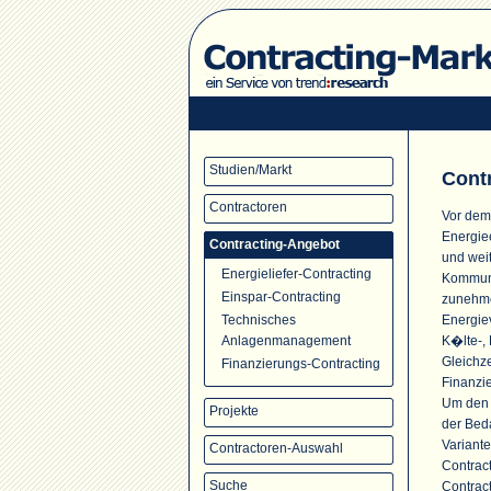
Studien/Markt
Cont
Contractoren
Vor dem
Energie
Contracting-Angebot
und wei
Energieliefer-Contracting
Kommune
Einspar-Contracting
zunehme
Energie
Technisches
K�lte-, 
Anlagenmanagement
Gleichze
Finanzierungs-Contracting
Finanzi
Um den s
Projekte
der Bed
Variante
Contractoren-Auswahl
Contrac
Suche
Contrac