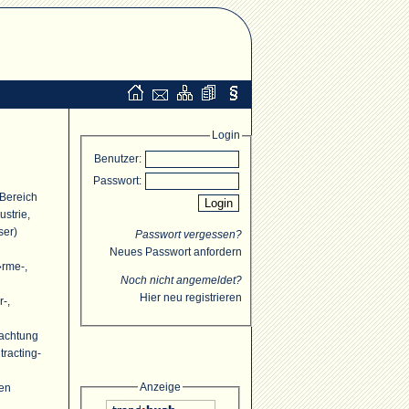
Login
Benutzer:
Passwort:
 Bereich
strie,
ser)
Passwort vergessen?
Neues Passwort anfordern
�rme-,
Noch nicht angemeldet?
Hier neu registrieren
r-,
rachtung
racting-
Anzeige
ten