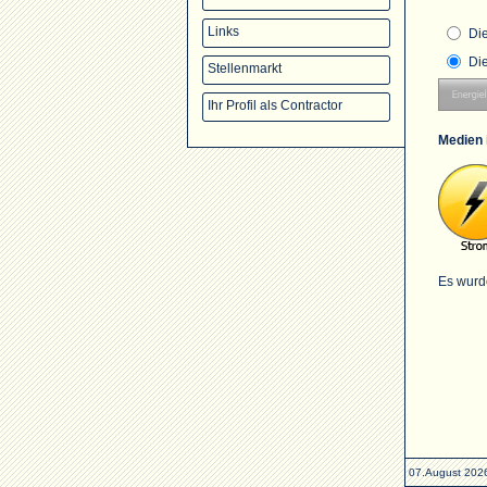
Links
Di
Di
Stellenmarkt
Ihr Profil als Contractor
Medien 
Es wurd
07.August 202