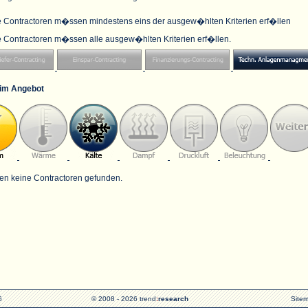
e Contractoren m�ssen mindestens eins der ausgew�hlten Kriterien erf�llen
e Contractoren m�ssen alle ausgew�hlten Kriterien erf�llen.
im Angebot
en keine Contractoren gefunden.
6
© 2008 - 2026 trend
:
research
Site