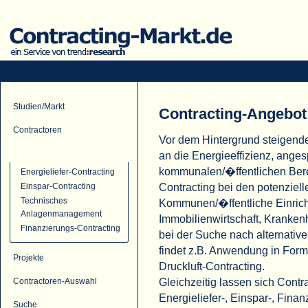
Studien/Markt
Contracting-Angebot
Contractoren
Vor dem Hintergrund steigend
Contracting-Angebot
an die Energieeffizienz, ange
kommunalen/�ffentlichen Ber
Energieliefer-Contracting
Contracting bei den potenziell
Einspar-Contracting
Technisches
Kommunen/�ffentliche Einric
Anlagenmanagement
Immobilienwirtschaft, Krank
Finanzierungs-Contracting
bei der Suche nach alternati
findet z.B. Anwendung in For
Projekte
Druckluft-Contracting.
Gleichzeitig lassen sich Cont
Contractoren-Auswahl
Energieliefer-, Einspar-, Fina
Suche