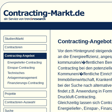
Studien/Markt
Contracting-Angebot
Contractoren
Vor dem Hintergrund steigend
Contracting-Angebot
an die Energieeffizienz, ange
kommunalen/�ffentlichen Ber
Energieliefer-Contracting
Contracting bei den potenziell
Einspar-Contracting
Technisches
Kommunen/�ffentliche Einric
Anlagenmanagement
Immobilienwirtschaft, Krank
Finanzierungs-Contracting
bei der Suche nach alternati
findet z.B. Anwendung in For
Projekte
Druckluft-Contracting.
Gleichzeitig lassen sich Cont
Contractoren-Auswahl
Energieliefer-, Einspar-, Fina
Suche