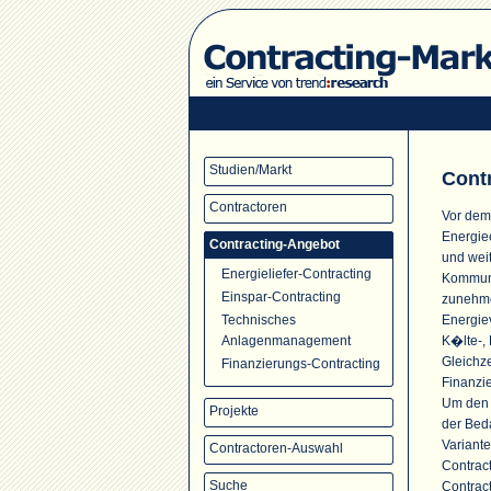
Studien/Markt
Cont
Contractoren
Vor dem
Energie
Contracting-Angebot
und wei
Energieliefer-Contracting
Kommune
Einspar-Contracting
zunehme
Energie
Technisches
K�lte-, 
Anlagenmanagement
Gleichze
Finanzierungs-Contracting
Finanzi
Um den s
Projekte
der Bed
Variante
Contractoren-Auswahl
Contrac
Suche
Contrac