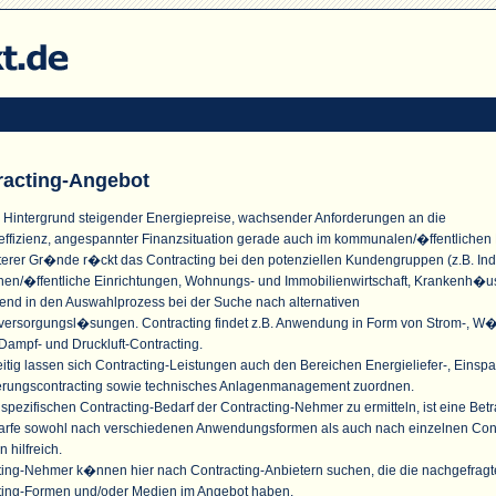
racting-Angebot
 Hintergrund steigender Energiepreise, wachsender Anforderungen an die
effizienz, angespannter Finanzsituation gerade auch im kommunalen/�ffentlichen
terer Gr�nde r�ckt das Contracting bei den potenziellen Kundengruppen (z.B. Indu
n/�ffentliche Einrichtungen, Wohnungs- und Immobilienwirtschaft, Krankenh�u
nd in den Auswahlprozess bei der Suche nach alternativen
versorgungsl�sungen. Contracting findet z.B. Anwendung in Form von Strom-, W
Dampf- und Druckluft-Contracting.
itig lassen sich Contracting-Leistungen auch den Bereichen Energieliefer-, Einspa
erungscontracting sowie technisches Anlagenmanagement zuordnen.
pezifischen Contracting-Bedarf der Contracting-Nehmer zu ermitteln, ist eine Bet
arfe sowohl nach verschiedenen Anwendungsformen als auch nach einzelnen Cont
n hilfreich.
ting-Nehmer k�nnen hier nach Contracting-Anbietern suchen, die die nachgefrag
ting-Formen und/oder Medien im Angebot haben.