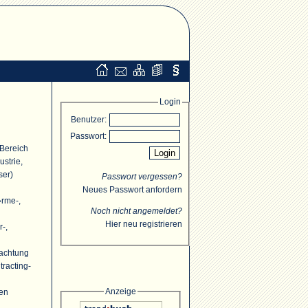
Login
Benutzer:
Passwort:
 Bereich
strie,
ser)
Passwort vergessen?
Neues Passwort anfordern
�rme-,
Noch nicht angemeldet?
Hier neu registrieren
r-,
rachtung
racting-
Anzeige
ten