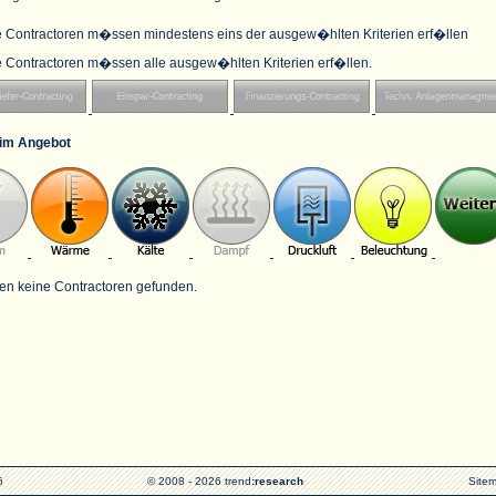
e Contractoren m�ssen mindestens eins der ausgew�hlten Kriterien erf�llen
e Contractoren m�ssen alle ausgew�hlten Kriterien erf�llen.
im Angebot
en keine Contractoren gefunden.
6
© 2008 - 2026 trend
:
research
Site