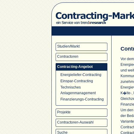
Studien/Markt
Cont
Contractoren
Vor dem
Energie
Contracting-Angebot
und wei
Energieliefer-Contracting
Kommune
Einspar-Contracting
zunehme
Energie
Technisches
K�lte-, 
Anlagenmanagement
Gleichze
Finanzierungs-Contracting
Finanzi
Um den s
Projekte
der Bed
Variante
Contractoren-Auswahl
Contrac
Suche
Contrac