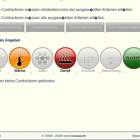
e Contractoren m�ssen mindestens eins der ausgew�hlten Kriterien erf�llen
e Contractoren m�ssen alle ausgew�hlten Kriterien erf�llen.
im Angebot
en keine Contractoren gefunden.
6
© 2008 - 2026 trend
:
research
Site