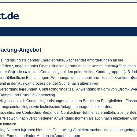
racting-Angebot
 Hintergrund steigender Energiepreise, wachsender Anforderungen an die
effizienz, angespannter Finanzsituation gerade auch im kommunalen/�ffentlichen
terer Gr�nde r�ckt das Contracting bei den potenziellen Kundengruppen (z.B. Indu
n/�ffentliche Einrichtungen, Wohnungs- und Immobilienwirtschaft, Krankenh�u
nd in den Auswahlprozess bei der Suche nach alternativen
versorgungsl�sungen. Contracting findet z.B. Anwendung in Form von Strom-, W
Dampf- und Druckluft-Contracting.
itig lassen sich Contracting-Leistungen auch den Bereichen Energieliefer-, Einspa
erungscontracting sowie technisches Anlagenmanagement zuordnen.
pezifischen Contracting-Bedarf der Contracting-Nehmer zu ermitteln, ist eine Bet
arfe sowohl nach verschiedenen Anwendungsformen als auch nach einzelnen Cont
n hilfreich.
ting-Nehmer k�nnen hier nach Contracting-Anbietern suchen, die die nachgefrag
ting-Formen und/oder Medien im Angebot haben.