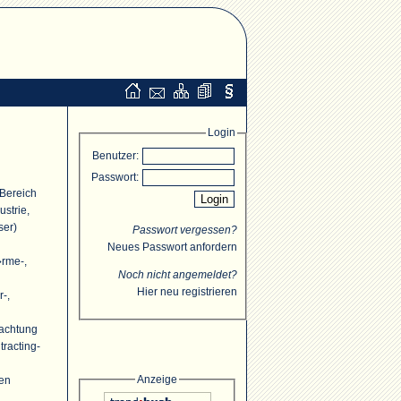
Login
Benutzer:
Passwort:
 Bereich
strie,
ser)
Passwort vergessen?
Neues Passwort anfordern
�rme-,
Noch nicht angemeldet?
Hier neu registrieren
r-,
rachtung
racting-
Anzeige
ten