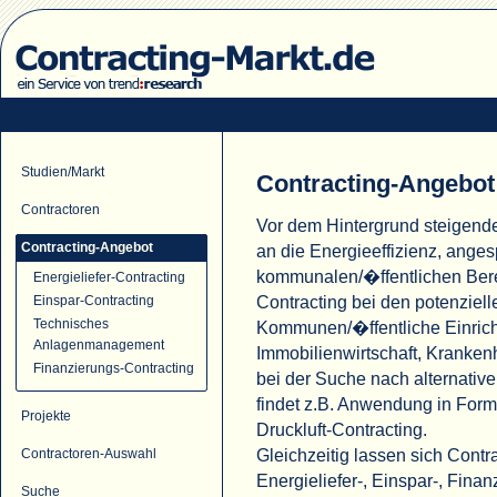
Studien/Markt
Contracting-Angebot
Contractoren
Vor dem Hintergrund steigend
Contracting-Angebot
an die Energieeffizienz, ange
kommunalen/�ffentlichen Ber
Energieliefer-Contracting
Contracting bei den potenziell
Einspar-Contracting
Technisches
Kommunen/�ffentliche Einric
Anlagenmanagement
Immobilienwirtschaft, Krank
Finanzierungs-Contracting
bei der Suche nach alternati
findet z.B. Anwendung in For
Projekte
Druckluft-Contracting.
Gleichzeitig lassen sich Cont
Contractoren-Auswahl
Energieliefer-, Einspar-, Fina
Suche