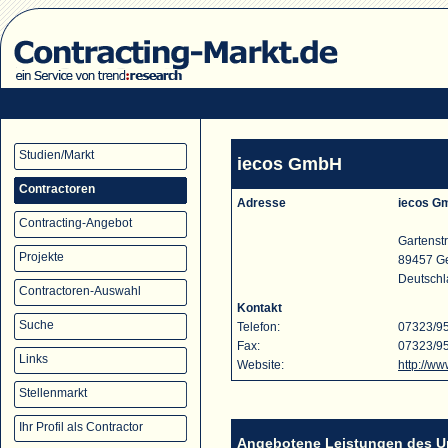
Studien/Markt
iecos GmbH
Contractoren
Adresse
iecos G
Contracting-Angebot
Gartenstr
Projekte
89457 Ge
Deutsch
Contractoren-Auswahl
Kontakt
Suche
Telefon:
07323/9
Fax:
07323/9
Links
Website:
http://ww
Stellenmarkt
Ihr Profil als Contractor
Angebotene Leistungen des 