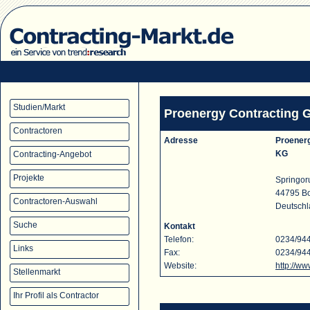
Studien/Markt
Proenergy Contracting
Contractoren
Adresse
Proener
KG
Contracting-Angebot
Projekte
Springor
44795 B
Contractoren-Auswahl
Deutsch
Suche
Kontakt
Telefon:
0234/94
Links
Fax:
0234/94
Website:
http://w
Stellenmarkt
Ihr Profil als Contractor