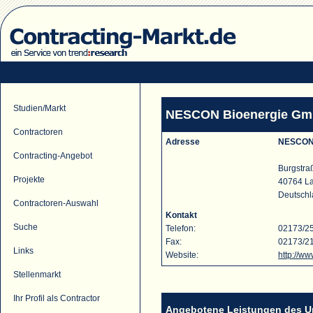
Studien/Markt
NESCON Bioenergie Gmb
Contractoren
Adresse
NESCON 
Contracting-Angebot
Burgstra
Projekte
40764 La
Deutsch
Contractoren-Auswahl
Kontakt
Suche
Telefon:
02173/2
Fax:
02173/2
Links
Website:
http://w
Stellenmarkt
Ihr Profil als Contractor
Angebotene Leistungen des 