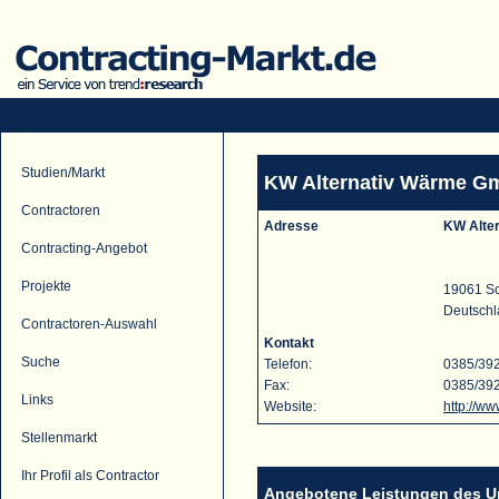
Studien/Markt
KW Alternativ Wärme G
Contractoren
Adresse
KW Alte
Contracting-Angebot
Projekte
19061 S
Deutsch
Contractoren-Auswahl
Kontakt
Suche
Telefon:
0385/39
Fax:
0385/39
Links
Website:
http://w
Stellenmarkt
Ihr Profil als Contractor
Angebotene Leistungen des 