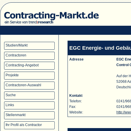
Studien/Markt
EGC Energie- und Gebä
Contractoren
Adresse
EGC Ene
Control
Contracting-Angebot
Projekte
Auf der 
52068 A
Contractoren-Auswahl
Deutsch
Suche
Kontakt
Telefon:
0241/96
Links
Fax:
0241/96
Website:
http://w
Stellenmarkt
Ihr Profil als Contractor