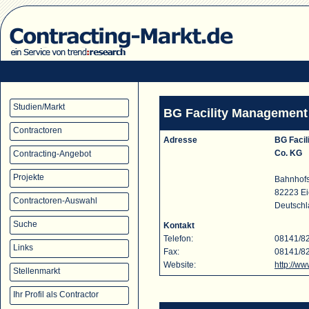
Studien/Markt
BG Facility Managemen
Contractoren
Adresse
BG Faci
Co. KG
Contracting-Angebot
Projekte
Bahnhofs
82223 E
Contractoren-Auswahl
Deutsch
Suche
Kontakt
Telefon:
08141/8
Links
Fax:
08141/8
Website:
http://w
Stellenmarkt
Ihr Profil als Contractor