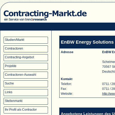
Studien/Markt
EnBW Energy Solution
Contractoren
Adresse
EnBW En
Contracting-Angebot
Schelmen
Projekte
70567 Stu
Deutsch
Contractoren-Auswahl
Kontakt
Suche
Telefon:
0711 / 2
Fax:
0711 / 2
Links
Website:
http://w
Stellenmarkt
Ihr Profil als Contractor
Angebotene Leistungen des 