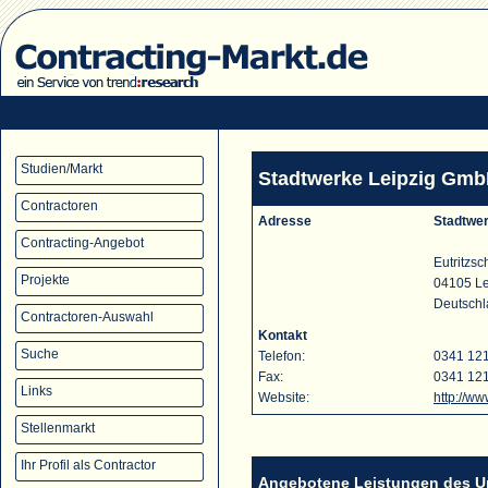
Studien/Markt
Stadtwerke Leipzig Gm
Contractoren
Adresse
Stadtwe
Contracting-Angebot
Eutritzsc
Projekte
04105 Le
Deutsch
Contractoren-Auswahl
Kontakt
Suche
Telefon:
0341 12
Fax:
0341 12
Links
Website:
http://ww
Stellenmarkt
Ihr Profil als Contractor
Angebotene Leistungen des 