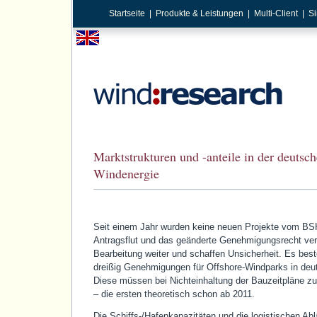
Startseite
|
Produkte & Leistungen
|
Multi-Client
|
Si
Marktstrukturen und -anteile in der deutsc
Windenergie
Seit einem Jahr wurden keine neuen Projekte vom BS
Antragsflut und das geänderte Genehmigungsrecht ver
Bearbeitung weiter und schaffen Unsicherheit. Es bes
dreißig Genehmigungen für Offshore-Windparks in deu
Diese müssen bei Nichteinhaltung der Bauzeitpläne 
– die ersten theoretisch schon ab 2011.
Die Schiffs-/Hafenkapazitäten und die logistischen Abl