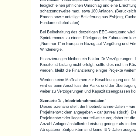
lediglich einen jährlichen Umschlag und eine Errichtun
schätzungsweise max. etwa 180 Anlagen. (Berücksich
Emden sowie anteilige Belieferung aus Esbjerg; Cuxhav
Fundamentlieferhafen)
Bei Beibehaltung des derzeitigen EEG-Vergütung wird
Sprinterbonus zu einem Rückgang der Zubauraten ko
„Nummer 1“ in Europa in Bezug auf Vergütung und För
Windenergie.
Finanzierungen bleiben ein Faktor für Verzögerungen:
Kredite ist bislang nicht erfolgt, sollte dies nicht in K
werden, bleibt die Finanzierung einiger Projekte weiterh
Werden keine Maßnahmen zur Beschleunigung des Net
wird es beim Anschluss der Parks und der Übertragun
weiter zu Verzögerungen und Kapazitätsengpässen k
Szenario 1: „Inbetriebnahmedaten“
Dieses Szenario stellt die Inbetriebnahme-Daten – wie
Projektentwicklern angegeben – dar (unrealistisch). D
Projektentwickler liegen nur teilweise vor, daher ist
Anzahl Anlagen/installierte Leistung geringer als in d
Ab späteren Zeitpunkten sind keine IBN-Daten ausgew