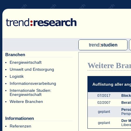
trend
:
studien
Branchen
Multi-Client-Studien
Energiewirtschaft
Weitere Bra
Single-Client-Studien
Umwelt und Entsorgung
Internationale Markt Reports
Logistik
Informationsverarbeitung
Auflistung aller a
Internationale Studien:
Energiewirtschaft
07/2017
Block
Weitere Branchen
02/2007
Berat
Perso
geplant
Persp
Informationen
Der M
geplant
Libera
Referenzen