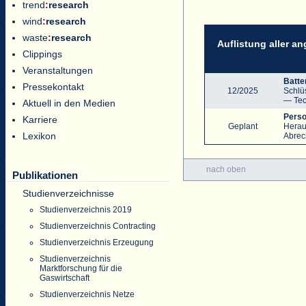
trend
:
research
wind
:
research
waste
:
research
Auflistung aller a
Clippings
Veranstaltungen
Batte
Pressekontakt
12/2025
Schlü
— Tec
Aktuell in den Medien
Perso
Karriere
Geplant
Herau
Lexikon
Abrec
nach oben
Publikationen
Studienverzeichnisse
Studienverzeichnis 2019
Studienverzeichnis Contracting
Studienverzeichnis Erzeugung
Studienverzeichnis
Marktforschung für die
Gaswirtschaft
Studienverzeichnis Netze