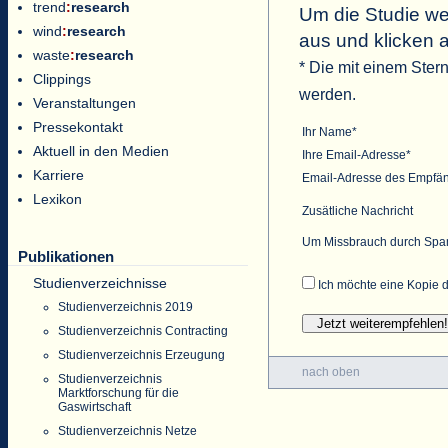
trend
:
research
Um die Studie wei
wind
:
research
aus und klicken 
waste
:
research
* Die mit einem Ster
Clippings
werden.
Veranstaltungen
Pressekontakt
Ihr Name*
Aktuell in den Medien
Ihre Email-Adresse*
Karriere
Email-Adresse des Empfä
Lexikon
Zusätliche Nachricht
Um Missbrauch durch Spam 
Publikationen
Studienverzeichnisse
Ich möchte eine Kopie d
Studienverzeichnis 2019
Studienverzeichnis Contracting
Studienverzeichnis Erzeugung
nach oben
Studienverzeichnis
Marktforschung für die
Gaswirtschaft
Studienverzeichnis Netze