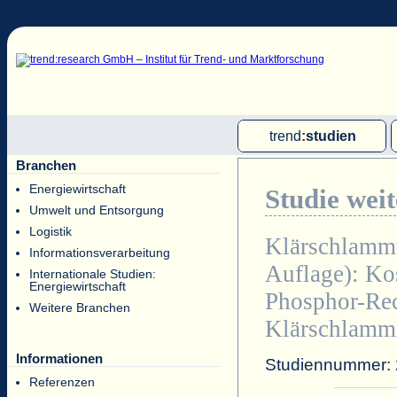
trend
:
studien
Branchen
Multi-Client-Studien
Energiewirtschaft
Studie wei
Single-Client-Studien
Umwelt und Entsorgung
Internationale Markt Reports
Logistik
Klärschlammv
Informationsverarbeitung
Auflage):
Ko
Internationale Studien:
Energiewirtschaft
Phosphor-Rec
Weitere Branchen
Klärschlamm
Informationen
Studiennummer:
Referenzen