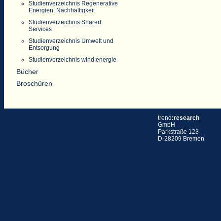
Studienverzeichnis Regenerative
Energien, Nachhaltigkeit
Studienverzeichnis Shared
Services
Studienverzeichnis Umwelt und
Entsorgung
Studienverzeichnis wind:energie
Bücher
Broschüren
trend
:research
GmbH
Parkstraße 123
D-28209 Bremen