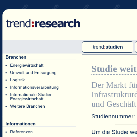
trend
:
studien
Branchen
Multi-Client-Studien
Energiewirtschaft
Studie wei
Single-Client-Studien
Umwelt und Entsorgung
Internationale Markt Reports
Logistik
Der Markt fü
Informationsverarbeitung
Infrastruktur
Internationale Studien:
Energiewirtschaft
und Geschäft
Weitere Branchen
Studiennummer:
Informationen
Um die Studie wei
Referenzen