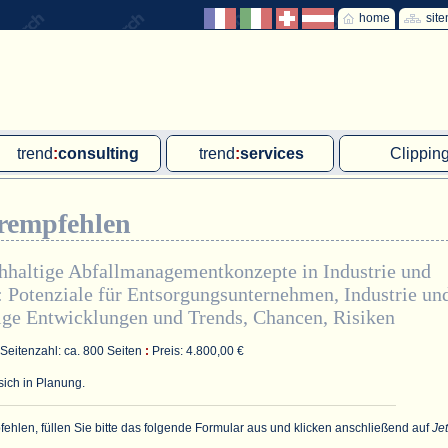
home
sit
trend
:
consulting
trend
:
services
Clippin
Exklusivprojekte
Ad hoc-Recherche
Klärschla
erempfehlen
Due Diligence
Gutachten
MVA und M
energie
:
geodaten
Workshop
Offshore W
hhaltige Abfallmanagementkonzepte in Industrie und
:
Potenziale für Entsorgungsunternehmen, Industrie un
Endkundenbefragung
Wassersto
ige Entwicklungen und Trends, Chancen, Risiken
PAP-Clipping
Seitenzahl: ca. 800 Seiten
:
Preis: 4.800,00 €
Mitarbeiterbefragung
sich in Planung.
Marktforschungsmanagement
ehlen, füllen Sie bitte das folgende Formular aus und klicken anschließend auf
Jet