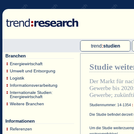
trend
:
studien
Branchen
Multi-Client-Studien
Energiewirtschaft
Studie weit
Single-Client-Studien
Umwelt und Entsorgung
Internationale Markt Reports
Logistik
Der Markt für nac
Informationsverarbeitung
Gewerbe bis 2020
Internationale Studien:
Gewerbe; zukünft
Energiewirtschaft
Weitere Branchen
Studiennummer: 14-1354
:
Die Studie befindet derzeit 
Informationen
Um die Studie weiterzuempf
Referenzen
weiterempfehlen!
.