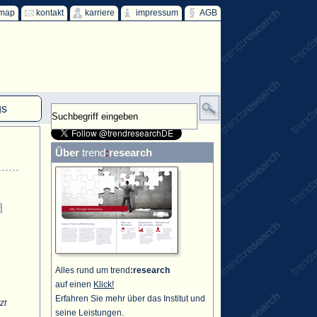
emap
kontakt
karriere
impressum
AGB
gs
mm
Über
trend
:
research
HKW
ind
d
ff
Alles rund um trend
:
research
auf einen
Klick!
Erfahren Sie mehr über das Institut und
zt
seine Leistungen.