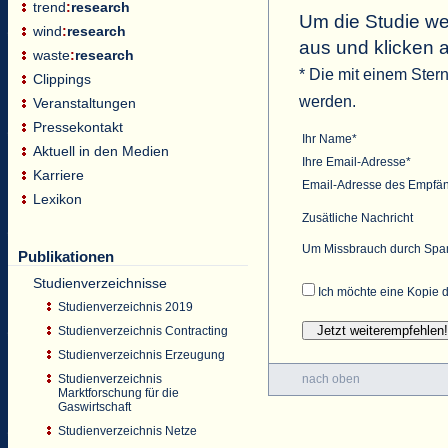
trend
:
research
Um die Studie wei
wind
:
research
aus und klicken 
waste
:
research
* Die mit einem Ster
Clippings
werden.
Veranstaltungen
Pressekontakt
Ihr Name*
Aktuell in den Medien
Ihre Email-Adresse*
Karriere
Email-Adresse des Empfä
Lexikon
Zusätliche Nachricht
Um Missbrauch durch Spam 
Publikationen
Studienverzeichnisse
Ich möchte eine Kopie d
Studienverzeichnis 2019
Studienverzeichnis Contracting
Studienverzeichnis Erzeugung
nach oben
Studienverzeichnis
Marktforschung für die
Gaswirtschaft
Studienverzeichnis Netze