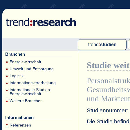
trend
:
studien
Branchen
Multi-Client-Studien
Energiewirtschaft
Studie wei
Single-Client-Studien
Umwelt und Entsorgung
Internationale Markt Reports
Logistik
Personalstru
Informationsverarbeitung
Gesundheits
Internationale Studien:
Energiewirtschaft
und Markten
Weitere Branchen
Studiennummer:
Informationen
Die Studie befind
Referenzen