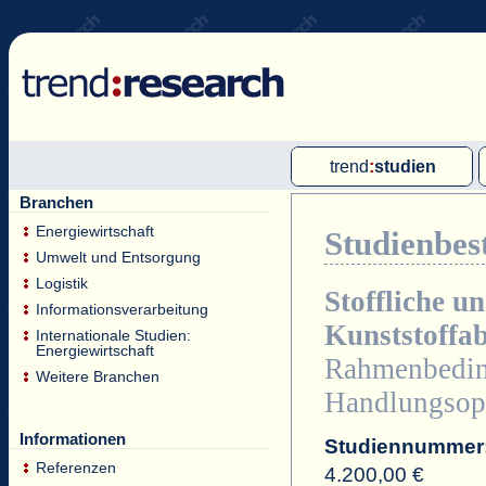
trend
:
studien
Branchen
Multi-Client-Studien
Energiewirtschaft
Studienbes
Single-Client-Studien
Umwelt und Entsorgung
Internationale Markt Reports
Logistik
Stoffliche u
Informationsverarbeitung
Kunststoffab
Internationale Studien:
Energiewirtschaft
Rahmenbeding
Weitere Branchen
Handlungsop
Informationen
Studiennummer
Referenzen
4.200,00 €