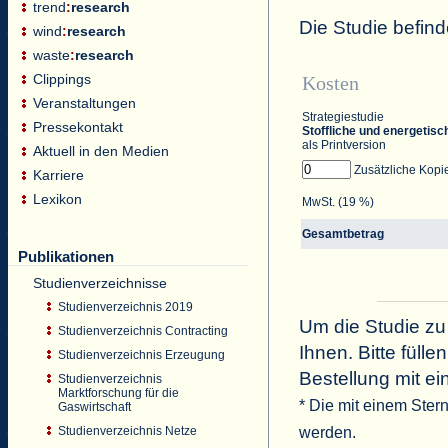
trend
:
research
Die Studie befind
wind
:
research
waste
:
research
Clippings
Kosten
Veranstaltungen
Strategiestudie
Pressekontakt
Stoffliche und energetisc
als Printversion
Aktuell in den Medien
Zusätzliche Kopi
Karriere
Lexikon
MwSt. (19 %)
Gesamtbetrag
Publikationen
Studienverzeichnisse
Studienverzeichnis 2019
Um die Studie zu
Studienverzeichnis Contracting
Ihnen. Bitte füll
Studienverzeichnis Erzeugung
Bestellung mit ei
Studienverzeichnis
Marktforschung für die
* Die mit einem Ster
Gaswirtschaft
werden.
Studienverzeichnis Netze