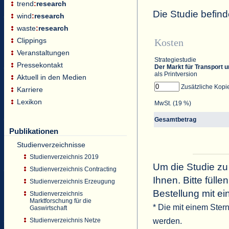
trend
:
research
Die Studie befind
wind
:
research
waste
:
research
Clippings
Kosten
Veranstaltungen
Strategiestudie
Pressekontakt
Der Markt für Transport 
als Printversion
Aktuell in den Medien
Zusätzliche Kopi
Karriere
Lexikon
MwSt. (19 %)
Gesamtbetrag
Publikationen
Studienverzeichnisse
Studienverzeichnis 2019
Um die Studie zu
Studienverzeichnis Contracting
Ihnen. Bitte füll
Studienverzeichnis Erzeugung
Bestellung mit ei
Studienverzeichnis
Marktforschung für die
* Die mit einem Ster
Gaswirtschaft
werden.
Studienverzeichnis Netze