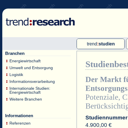
trend
:
studien
Branchen
Multi-Client-Studien
Energiewirtschaft
Studienbes
Single-Client-Studien
Umwelt und Entsorgung
Internationale Markt Reports
Logistik
Der Markt f
Informationsverarbeitung
Entsorgungs
Internationale Studien:
Energiewirtschaft
Potenziale, C
Weitere Branchen
Berücksichti
Informationen
Studiennummer
Referenzen
4.900,00 €